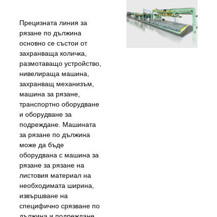
Прецизната линия за
рязане по дължина
основно се състои от
захранваща количка,
размотаващо устройство,
нивелираща машина,
захранващ механизъм,
машина за рязане,
транспортно оборудване
и оборудване за
подреждане. Машината
за рязане по дължина
може да бъде
оборудвана с машина за
рязане за рязане на
листовия материал на
необходимата ширина,
извършване на
специфично срязване по
дължина и подреждане