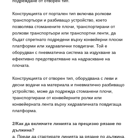
подреждане от отворен тип.
Конструкцията от портален тип включва ролкови
транспортьори и разбиващо устройство, което
позволява стоманените плочи, транспортирани от
ролкови транспортьори или транспортни ленти, да
бъдат спретнато подредени върху конвейерни плоски
платформи или хидравлични повдигачи. Той е
оборудван с пневматична система за издухване за
ефективно предотвратяване на надраскване на
плочата.
Конструкцията от отворен тип, оборудвана с леви и
десни водачи на материала и пневматично разбиващо
устройство, може да подрежда стоманени плочи,
транспортирани от конвейерните ролки или
конвейерната лента върху хидравличната повдигаща
платформа.
2/Как да включите линията за прецизно рязане по
дължина?
а. Преди да стартирате линията за рязане по дължина,