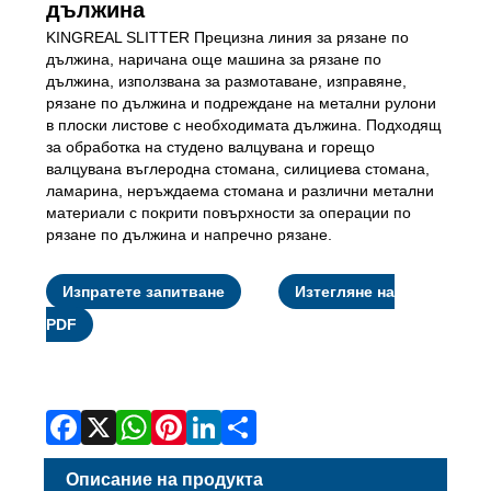
дължина
KINGREAL SLITTER Прецизна линия за рязане по
дължина, наричана още машина за рязане по
дължина, използвана за размотаване, изправяне,
рязане по дължина и подреждане на метални рулони
в плоски листове с необходимата дължина. Подходящ
за обработка на студено валцувана и горещо
валцувана въглеродна стомана, силициева стомана,
ламарина, неръждаема стомана и различни метални
материали с покрити повърхности за операции по
рязане по дължина и напречно рязане.
Изпратете запитване
Изтегляне на
PDF
Facebook
X
WhatsApp
Pinterest
LinkedIn
Share
Описание на продукта