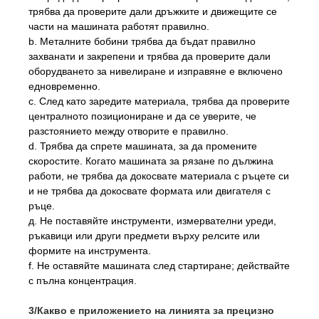
трябва да проверите дали дръжките и движещите се
части на машината работят правилно.
b. Металните бобини трябва да бъдат правилно
захванати и закрепени и трябва да проверите дали
оборудването за нивелиране и изправяне е включено
едновременно.
c. След като заредите материала, трябва да проверите
централното позициониране и да се уверите, че
разстоянието между отворите е правилно.
d. Трябва да спрете машината, за да промените
скоростите. Когато машината за рязане по дължина
работи, не трябва да докосвате материала с ръцете си
и не трябва да докосвате формата или двигателя с
ръце.
д. Не поставяйте инструменти, измервателни уреди,
ръкавици или други предмети върху релсите или
формите на инструмента.
f. Не оставяйте машината след стартиране; действайте
с пълна концентрация.
3/Какво е приложението на линията за прецизно