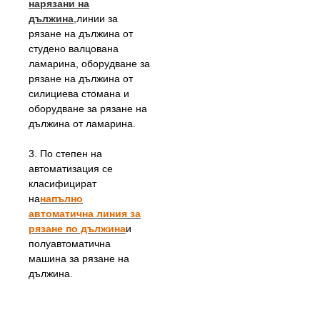
нарязани на
дължина
,
линии за
рязане на дължина от
студено валцована
ламарина, оборудване за
рязане на дължина от
силициева стомана и
оборудване за рязане на
дължина от ламарина.
3. По степен на
автоматизация се
класифицират
на
напълно
автоматична линия за
рязане по дължина
и
полуавтоматична
машина за рязане на
дължина.