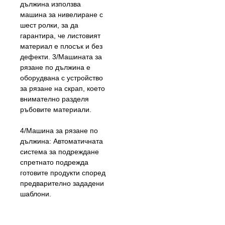
дължина използва
машина за нивелиране с
шест ролки, за да
гарантира, че листовият
материал е плосък и без
дефекти. 3/Машината за
рязане по дължина е
оборудвана с устройство
за рязане на скрап, което
внимателно разделя
ръбовите материали.
4/Машина за рязане по
дължина: Автоматичната
система за подреждане
спретнато подрежда
готовите продукти според
предварително зададени
шаблони.