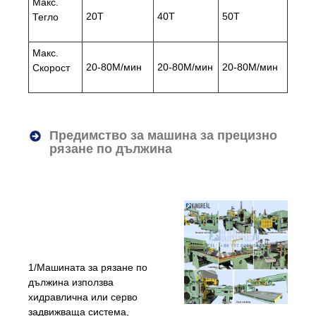
Макс.
20T
40T
50T
Тегло
Макс.
20-80M/мин
20-80M/мин
20-80M/мин
Скорост
Предимство за машина за прецизно
рязане по дължина
1/Машината за рязане по
дължина използва
хидравлична или серво
задвижваща система,