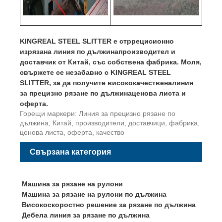
KINGREAL STEEL SLITTER е стр
рецисионно
изрязана линия по дължина
производител и
доставчик от Китай, със собствена фабрика. Моля,
свържете се незабавно с KINGREAL STEEL
SLITTER, за да получите висококачествена
линия
за прецизно рязане по дължина
ценова листа и
оферта.
Горещи маркери: Линия за прецизно рязане по
дължина, Китай, производители, доставчици, фабрика,
ценова листа, оферта, качество
Свързана категория
Машина за рязане на рулони
Машина за рязане на рулони по дължина
Високоскоростно решение за рязане по дължина
Дебела линия за рязане по дължина