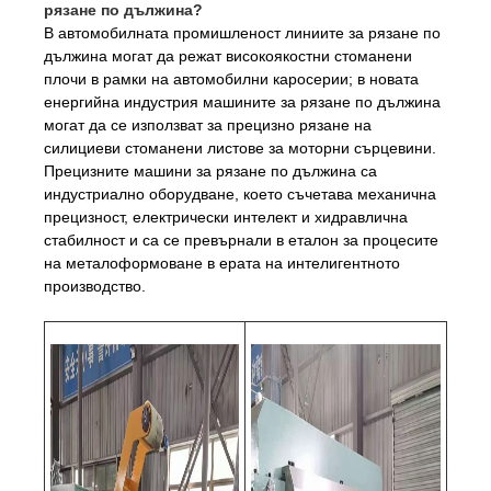
рязане по дължина?
В автомобилната промишленост линиите за рязане по
дължина могат да режат високоякостни стоманени
плочи в рамки на автомобилни каросерии; в новата
енергийна индустрия машините за рязане по дължина
могат да се използват за прецизно рязане на
силициеви стоманени листове за моторни сърцевини.
Прецизните машини за рязане по дължина са
индустриално оборудване, което съчетава механична
прецизност, електрически интелект и хидравлична
стабилност и са се превърнали в еталон за процесите
на металоформоване в ерата на интелигентното
производство.