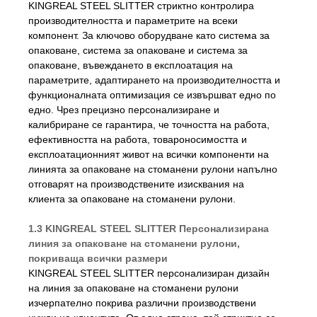
KINGREAL STEEL SLITTER стриктно контролира
производителността и параметрите на всеки
компонент. За ключово оборудване като система за
опаковане, система за опаковане и система за
опаковане, въвеждането в експлоатация на
параметрите, адаптирането на производителността и
функционалната оптимизация се извършват едно по
едно. Чрез прецизно персонализиране и
калибриране се гарантира, че точността на работа,
ефективността на работа, товароносимостта и
експлоатационният живот на всички компоненти на
линията за опаковане на стоманени рулони напълно
отговарят на производствените изисквания на
клиента за опаковане на стоманени рулони.
1.3 KINGREAL STEEL SLITTER Персонализирана
линия за опаковане на стоманени рулони,
покриваща всички размери
KINGREAL STEEL SLITTER персонализиран дизайн
на линия за опаковане на стоманени рулони
изчерпателно покрива различни производствени