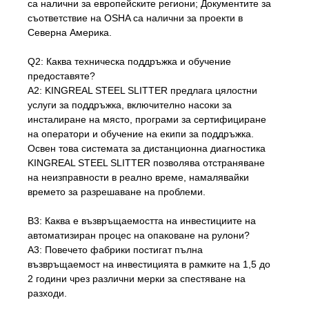
са налични за европейските региони; Документите за
съответствие на OSHA са налични за проекти в
Северна Америка.
Q2: Каква техническа поддръжка и обучение
предоставяте?
A2: KINGREAL STEEL SLITTER предлага цялостни
услуги за поддръжка, включително насоки за
инсталиране на място, програми за сертифициране
на оператори и обучение на екипи за поддръжка.
Освен това системата за дистанционна диагностика
KINGREAL STEEL SLITTER позволява отстраняване
на неизправности в реално време, намалявайки
времето за разрешаване на проблеми.
В3: Каква е възвръщаемостта на инвестициите на
автоматизиран процес на опаковане на рулони?
A3: Повечето фабрики постигат пълна
възвръщаемост на инвестицията в рамките на 1,5 до
2 години чрез различни мерки за спестяване на
разходи.