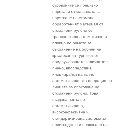
суровините са прецизно
нарязани от машината за
нарязване на стомана,
обработеният материал от
стоманени рулони се
транспортира автоматично и
плавно до рамото за
съхранение на бобини на
кръстосания турникет от
придружаващата количка тип
пиано, впоследствие
инициирайки напълно
автоматизираната операция на
линията за опаковане на
стоманени рулони. Това
създава напълно
автоматизирана,
високоефективна и
стандартизирана система за
производство и опаковане на