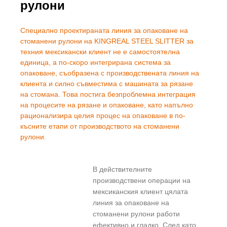
рулони
Специално проектираната линия за опаковане на
стоманени рулони на KINGREAL STEEL SLITTER за
техния мексикански клиент не е самостоятелна
единица, а по-скоро интегрирана система за
опаковане, съобразена с производствената линия на
клиента и силно съвместима с машината за рязане
на стомана. Това постига безпроблемна интеграция
на процесите на рязане и опаковане, като напълно
рационализира целия процес на опаковане в по-
късните етапи от производството на стоманени
рулони.
В действителните
производствени операции на
мексиканския клиент цялата
линия за опаковане на
стоманени рулони работи
ефективно и гладко. След като