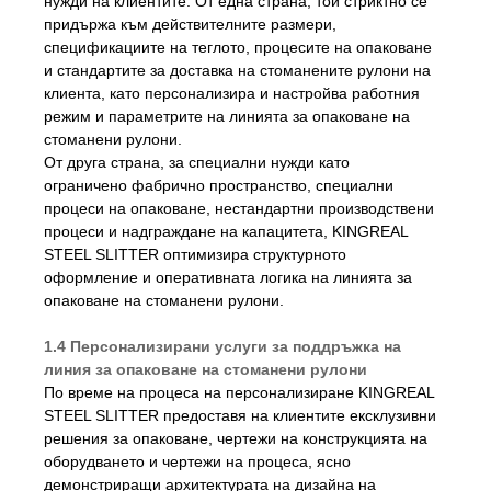
нужди на клиентите. От една страна, той стриктно се
придържа към действителните размери,
спецификациите на теглото, процесите на опаковане
и стандартите за доставка на стоманените рулони на
клиента, като персонализира и настройва работния
режим и параметрите на линията за опаковане на
стоманени рулони.
От друга страна, за специални нужди като
ограничено фабрично пространство, специални
процеси на опаковане, нестандартни производствени
процеси и надграждане на капацитета, KINGREAL
STEEL SLITTER оптимизира структурното
оформление и оперативната логика на линията за
опаковане на стоманени рулони.
1.4 Персонализирани услуги за поддръжка на
линия за опаковане на стоманени рулони
По време на процеса на персонализиране KINGREAL
STEEL SLITTER предоставя на клиентите ексклузивни
решения за опаковане, чертежи на конструкцията на
оборудването и чертежи на процеса, ясно
демонстриращи архитектурата на дизайна на