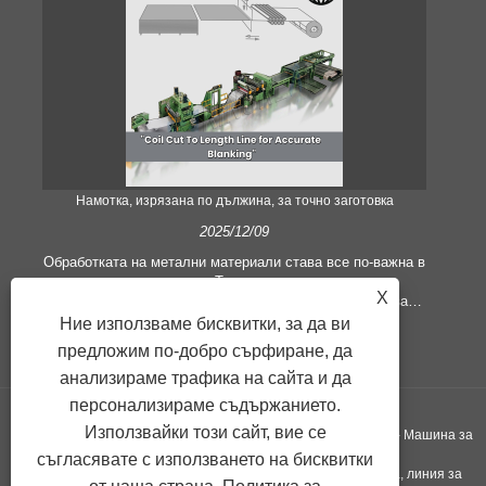
Намотка, изрязана по дължина, за точно заготовка
2025/12/09
Обработката на метални материали става все по-важна в
строителния сектор. Технологичното развитие и
X
променящите се очаквания на клиентите принуждават
ли
компаниите да отговарят на все по-високи
Ние използваме бисквитки, за да ви
реш
производствени критерии и изисквания за качество.
и
предложим по-добро сърфиране, да
Конвенционалните техники за ръчна обработка не са по-
м
анализираме трафика на сайта и да
адекватни, за да задоволят нуждите на съвременната
ме
индустрия, особено в търсенето на голяма точност и
персонализираме съдържанието.
ефективност. Следователно линията за рязане на рулони
Използвайки този сайт, вие се
Copyright ©GUANGZHOU KINGREAL MACHINERY CO., LTD.， - Машина за
по дължина се появи като оборудване за обработка на
рулони.
съгласявате с използването на бисквитки
те
рязане на рулони, машина за рязане на рулони по дължина, линия за