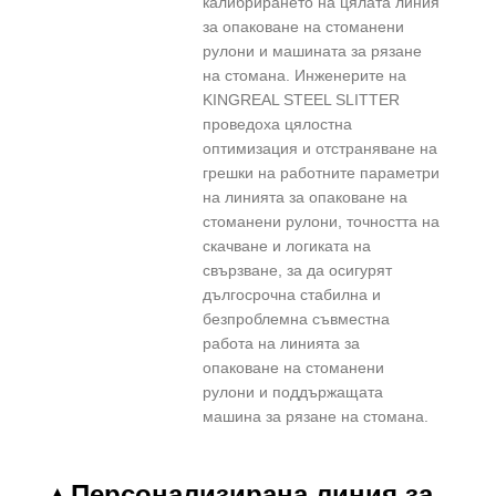
калибрирането на цялата линия
за опаковане на стоманени
рулони и машината за рязане
на стомана. Инженерите на
KINGREAL STEEL SLITTER
проведоха цялостна
оптимизация и отстраняване на
грешки на работните параметри
на линията за опаковане на
стоманени рулони, точността на
скачване и логиката на
свързване, за да осигурят
дългосрочна стабилна и
безпроблемна съвместна
работа на линията за
опаковане на стоманени
рулони и поддържащата
машина за рязане на стомана.
▲Персонализирана линия за