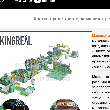
Кратко представяне на машината 
Машината 
металната 
след това 
Линията з
автоматичн
производст
ленти нав
Машината 
различна ш
за обработ
селскостоп
уреди, стр
суровината
металната 