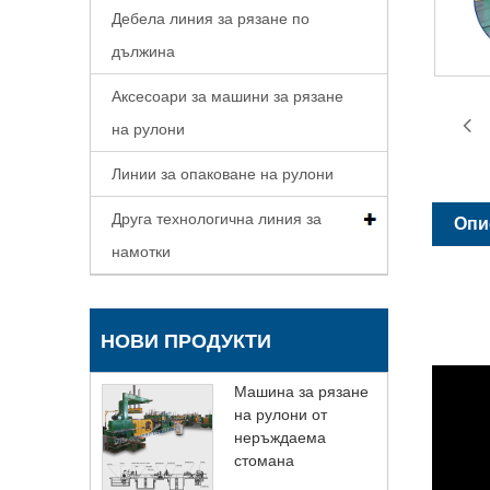
Дебела линия за рязане по
дължина
Аксесоари за машини за рязане
на рулони
Линии за опаковане на рулони
Друга технологична линия за
Опи
намотки
НОВИ ПРОДУКТИ
Машина за рязане
на рулони от
неръждаема
стомана