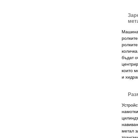
Зар
мет
Машинат
ролките
ролките
количка
бъдат о
центрир
които м
и хидра
Раз
Устройс
намотки
цилиндъ
навиван
метал з
трансми