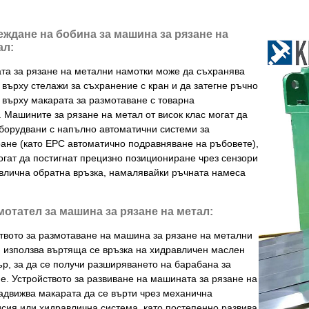
еждане на бобина за машина за рязане на
ал:
а за рязане на метални намотки може да съхранява
 върху стелажи за съхранение с кран и да затегне ръчно
 върху макарата за размотаване с товарна
. Машините за рязане на метал от висок клас могат да
борудвани с напълно автоматични системи за
ане (като EPC автоматично подравняване на ръбовете),
огат да постигнат прецизно позициониране чрез сензори
влична обратна връзка, намалявайки ръчната намеса
мотател за машина за рязане на метал:
твото за размотаване на машина за рязане на метални
 използва въртяща се връзка на хидравличен маслен
р, за да се получи разширяването на барабана за
е. Устройството за развиване на машината за рязане на
адвижва макарата да се върти чрез механична
сия или хидравлична система, като постепенно развива