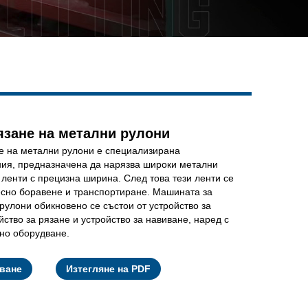
Live
язане на метални рулони
е на метални рулони е специализирана
ния, предназначена да нарязва широки метални
 ленти с прецизна ширина. След това тези ленти се
есно боравене и транспортиране. Машината за
рулони обикновено се състои от устройство за
йство за рязане и устройство за навиване, наред с
но оборудване.
Facebook
X
WhatsApp
Pinterest
LinkedIn
Share
тване
Изтегляне на PDF