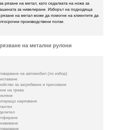
а рязане на метал, като седалката на ножа за
машината за нивелиране. Изборът на подходяща
рязане на метал може да помогне на клиентите да
лгосрочни производствени ползи.
рязване на метални рулони
товарване на автомобил (по избор)
мотаване
ройство за загребване и пресоване
ене на трева
икляне
игиращо нарязване
гантен
делител
мпфиране
навиване
товарване