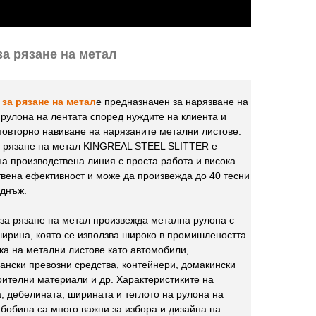
за рязане на метал
за рязане на метал
е предназначен за нарязване на
рулона на лентата според нуждите на клиента и
повторно навиване на нарязаните метални листове.
а рязане на метал KINGREAL STEEL SLITTER е
а производствена линия с проста работа и висока
вена ефективност и може да произвежда до 40 тесни
еднъж.
за рязане на метал произвежда метална рулона с
ирина, която се използва широко в промишлеността
ка на метални листове като автомобили,
ански превозни средства, контейнери, домакински
оителни материали и др. Характеристиките на
, дебелината, ширината и теглото на рулона на
бобина са много важни за избора и дизайна на