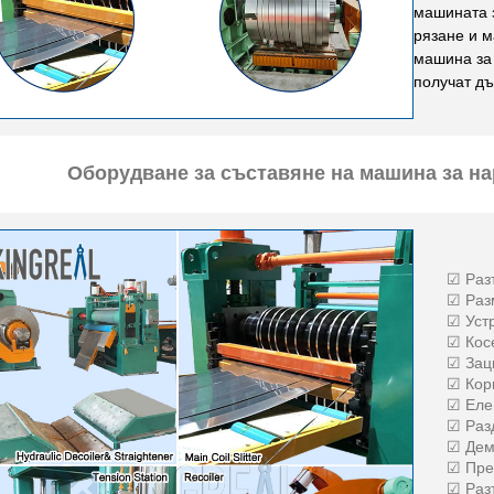
машината з
рязане и 
машина за 
получат дъ
Оборудване за съставяне на машина за на
☑ Раз
☑ Раз
☑ Уст
☑ Кос
☑ Зац
☑ Кор
☑ Еле
☑ Раз
☑ Де
☑ Пре
☑ Раз