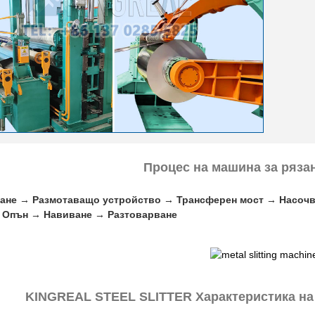
Процес на машина за ряза
ане → Размотаващо устройство → Трансферен мост → Насочв
 Опън → Навиване → Разтоварване
KINGREAL STEEL SLITTER Характеристика на 