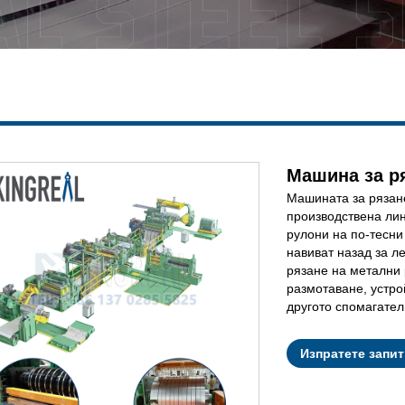
Машина за р
Машината за рязан
производствена ли
рулони на по-тесни
навиват назад за л
рязане на метални 
размотаване, устро
другото спомагател
Изпратете запи