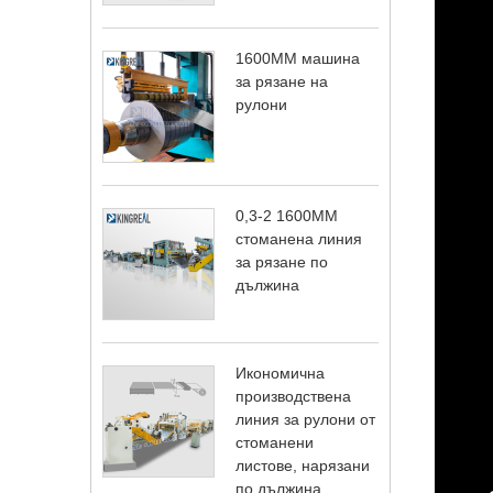
1600MM машина
за рязане на
рулони
0,3-2 1600MM
стоманена линия
за рязане по
дължина
Икономична
производствена
линия за рулони от
стоманени
листове, нарязани
по дължина