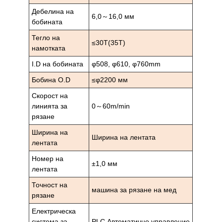
Дебелина на
6,0～16,0 мм
бобината
Тегло на
≤30T(35T)
намотката
I.D на бобината
φ508, φ610, φ760mm
Бобина O.D
≤φ2200 мм
Скорост на
линията за
0～60m/min
рязане
Ширина на
Ширина на лентата
лентата
Номер на
±1,0 мм
лентата
Точност на
машина за рязане на мед
рязане
Електрическа
система за
PLC Автоматично управление