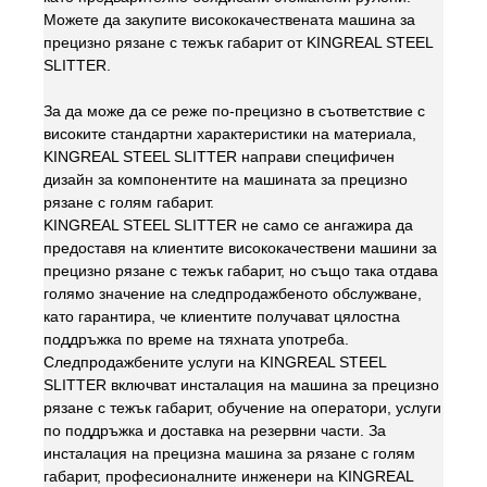
Можете да закупите висококачествената машина за
прецизно рязане с тежък габарит от KINGREAL STEEL
SLITTER.
За да може да се реже по-прецизно в съответствие с
високите стандартни характеристики на материала,
KINGREAL STEEL SLITTER направи специфичен
дизайн за компонентите на машината за прецизно
рязане с голям габарит.
KINGREAL STEEL SLITTER не само се ангажира да
предоставя на клиентите висококачествени машини за
прецизно рязане с тежък габарит, но също така отдава
голямо значение на следпродажбеното обслужване,
като гарантира, че клиентите получават цялостна
поддръжка по време на тяхната употреба.
Следпродажбените услуги на KINGREAL STEEL
SLITTER включват инсталация на машина за прецизно
рязане с тежък габарит, обучение на оператори, услуги
по поддръжка и доставка на резервни части. За
инсталация на прецизна машина за рязане с голям
габарит, професионалните инженери на KINGREAL