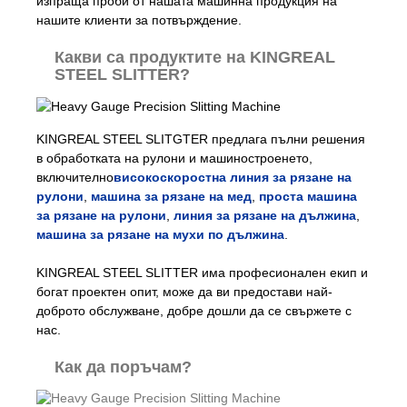
изпраща проби от нашата машинна продукция на
нашите клиенти за потвърждение.
Какви са продуктите на KINGREAL
STEEL SLITTER?
KINGREAL STEEL SLITGTER предлага пълни решения
в обработката на рулони и машиностроенето,
включително
високоскоростна линия за рязане на
рулони
,
машина за рязане на мед
,
проста машина
за рязане на рулони
,
линия за рязане на дължина
,
машина за рязане на мухи по дължина
.
KINGREAL STEEL SLITTER има професионален екип и
богат проектен опит, може да ви предостави най-
доброто обслужване, добре дошли да се свържете с
нас.
Как да поръчам?