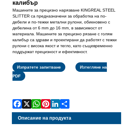
калибър
Машините за прецизно нарязване KINGREAL STEEL
SLITTER са предназначени за обработка на по-
дебели и по-тежки метални рулони, обикновено с
дебелина от 6 mm до 16 mm, в зависимост от
материала. Машините за прецизно рязане с голям
калибър са здрави и проектирани да работят с тежки
рулони с висока якост и тегло, като същевременно
поддържат прецизност и ефективност.
Изпратете запитване
Изтегляне на
PDF
Facebook
X
WhatsApp
Pinterest
LinkedIn
Share
Описание на продукта