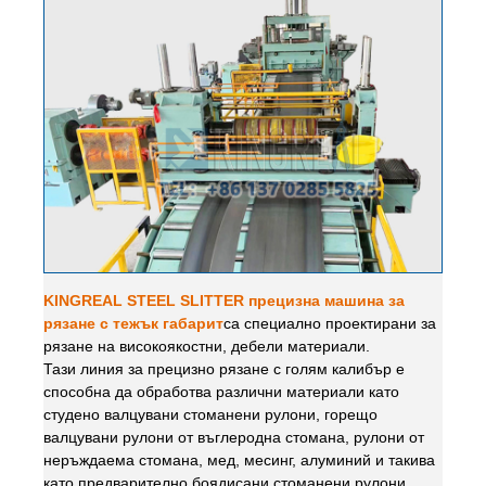
KINGREAL STEEL SLITTER прецизна машина за
рязане с тежък габарит
са специално проектирани за
рязане на високоякостни, дебели материали.
Тази линия за прецизно рязане с голям калибър е
способна да обработва различни материали като
студено валцувани стоманени рулони, горещо
валцувани рулони от въглеродна стомана, рулони от
неръждаема стомана, мед, месинг, алуминий и такива
като предварително боядисани стоманени рулони.