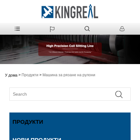
>
Продукти
>
Машина за рязане на рулони
У дома
ПРОДУКТИ