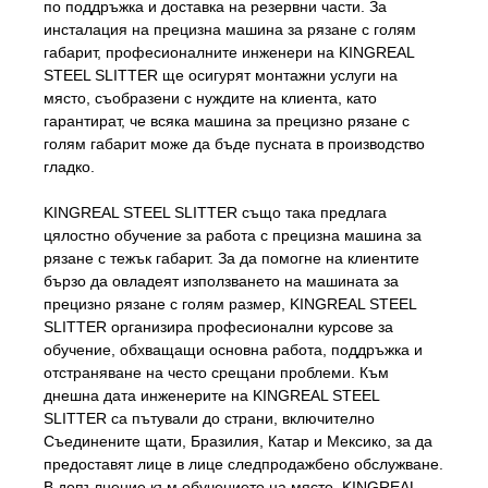
по поддръжка и доставка на резервни части. За
инсталация на прецизна машина за рязане с голям
габарит, професионалните инженери на KINGREAL
STEEL SLITTER ще осигурят монтажни услуги на
място, съобразени с нуждите на клиента, като
гарантират, че всяка машина за прецизно рязане с
голям габарит може да бъде пусната в производство
гладко.
KINGREAL STEEL SLITTER също така предлага
цялостно обучение за работа с прецизна машина за
рязане с тежък габарит. За да помогне на клиентите
бързо да овладеят използването на машината за
прецизно рязане с голям размер, KINGREAL STEEL
SLITTER организира професионални курсове за
обучение, обхващащи основна работа, поддръжка и
отстраняване на често срещани проблеми. Към
днешна дата инженерите на KINGREAL STEEL
SLITTER са пътували до страни, включително
Съединените щати, Бразилия, Катар и Мексико, за да
предоставят лице в лице следпродажбено обслужване.
В допълнение към обучението на място, KINGREAL