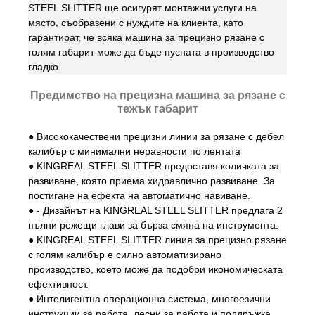
STEEL SLITTER ще осигурят монтажни услуги на
място, съобразени с нуждите на клиента, като
гарантират, че всяка машина за прецизно рязане с
голям габарит може да бъде пусната в производство
гладко.
Предимство на прецизна машина за рязане с
тежък габарит
●
Висококачествени прецизни линии за рязане с дебел
калибър с минимални неравности по лентата
●
KINGREAL STEEL SLITTER предоставя количката за
развиване, която приема хидравлично развиване. За
постигане на ефекта на автоматично навиване.
●
- Дизайнът на KINGREAL STEEL SLITTER предлага 2
пълни режещи глави за бърза смяна на инструмента.
●
KINGREAL STEEL SLITTER линия за прецизно рязане
с голям калибър е силно автоматизирано
производство, което може да подобри икономическата
ефективност.
●
Интелигентна операционна система, многоезични
инструкции за работа, лесни за работа и поддръжка.