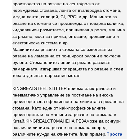
производство на рязане на лента/ролка от
неръждаема стомана, лента от въглеродна стомана,
медна лента, силиций, CI, PPGI и др. Машината за
рязане на стомана се произвежда от товарна количка,
хидравличен размотател, прищипваща ролка, машина
за рязане, мост за примка, опъване, пренавиване и
електрическа система и др.
Машините за рязане на стомана се използват за
рязане на ламарина от по-широки рулони в по-тесни
рулони. Стоманените линии за рязане развиват
ламарината, извършват операцията по рязане и след
това отдръпват нарязания метал.
KINGREALSTEEL SLITTER приема електрическо и
пневматично управление за постигане на висока
производствена ефективност на линията за рязане на
стомана. Като един от най-професионалните
производители на машини за рязане на стомана в
Китай,
KINGREAL
СТОМАНЕНА РЕЗА
може да осигури
различни линии за рязане на стомана според
различните нужди на клиентите, f
или пример,
Проста