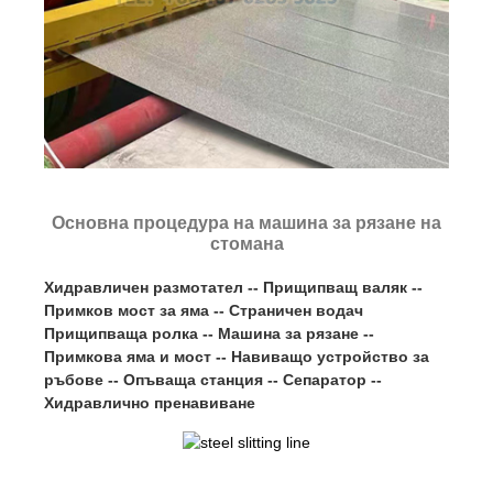
Основна процедура на машина за рязане на
стомана
Хидравличен размотател -- Прищипващ валяк --
Примков мост за яма -- Страничен водач
Прищипваща ролка -- Машина за рязане --
Примкова яма и мост -- Навиващо устройство за
ръбове -- Опъваща станция -- Сепаратор --
Хидравлично пренавиване