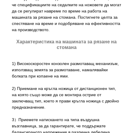
че спецификациите на седалките на ножовете да могат
да се регулират навреме по време на работа на
машината за рязане на стомана. Постигнете целта за
спестяване на време и подобряване на ефективността
на производството.
Характеристика на машината за рязане на
стомана
1) Високоскоростен конзолен размотаващ механизъм,
използващ земята за размотаване, намалявайки
болката при копаене на ями.
2) Приемане на кръгла ножица от дистанционен тип,
на която също може да се монтира острие от
заключващ тип, което я прави кръгла ножица с двойно
предназначение.
3）Приемете натискането на типа въздушна
възглавница, за да гарантирате, че поддържате
балансираното напрежение в различна дебелина.