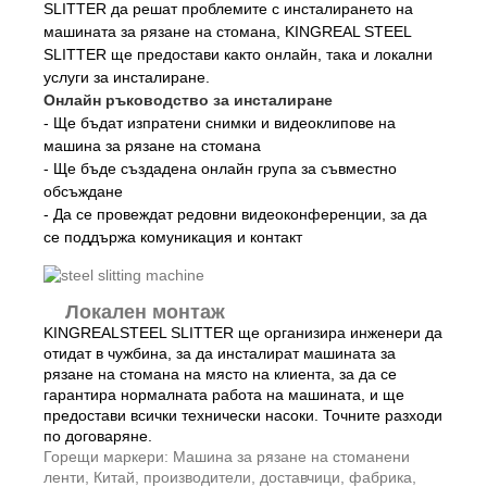
SLITTER да решат проблемите с инсталирането на
машината за рязане на стомана, KINGREAL STEEL
SLITTER ще предостави както онлайн, така и локални
услуги за инсталиране.
Онлайн ръководство за инсталиране
- Ще бъдат изпратени снимки и видеоклипове на
машина за рязане на стомана
- Ще бъде създадена онлайн група за съвместно
обсъждане
- Да се ​​провеждат редовни видеоконференции, за да
се поддържа комуникация и контакт
Локален монтаж
KINGREALSTEEL SLITTER ще организира инженери да
отидат в чужбина, за да инсталират машината за
рязане на стомана на място на клиента, за да се
гарантира нормалната работа на машината, и ще
предостави всички технически насоки. Точните разходи
по договаряне.
Горещи маркери: Машина за рязане на стоманени
ленти, Китай, производители, доставчици, фабрика,