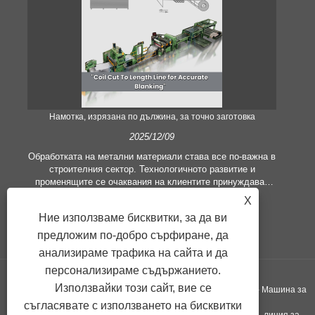
Намотка, изрязана по дължина, за точно заготовка
2025/12/09
Обработката на метални материали става все по-важна в
строителния сектор. Технологичното развитие и
променящите се очаквания на клиентите принуждават
ли
компаниите да отговарят на все по-високи
реш
X
производствени критерии и изисквания за качество.
и
Ние използваме бисквитки, за да ви
Конвенционалните техники за ръчна обработка не са по-
м
адекватни, за да задоволят нуждите на съвременната
предложим по-добро сърфиране, да
ме
индустрия, особено в търсенето на голяма точност и
анализираме трафика на сайта и да
ефективност. Следователно линията за рязане на рулони
персонализираме съдържанието.
по дължина се появи като оборудване за обработка на
рулони.
те
Използвайки този сайт, вие се
Copyright ©GUANGZHOU KINGREAL MACHINERY CO., LTD.， - Машина за
съгласявате с използването на бисквитки