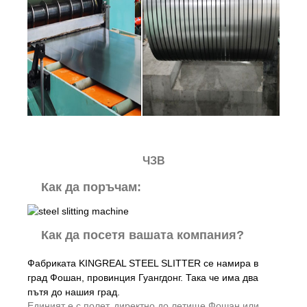
ЧЗВ
Как да поръчам:
Как да посетя вашата компания?
Фабриката KINGREAL STEEL SLITTER се намира в
град Фошан, провинция Гуангдонг. Така че има два
пътя до нашия град.
Единият е с полет, директно до летище Фошан или