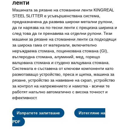
ленти
Машината за рязане на стоманени ленти KINGREAL
STEEL SLITTER е усъвършенствана система,
предназначена да развива широки метални рулони,
да ги нарязва на по-тесни ленти с прецизна ширина и
след това да ги пренавива на отделни рулони. Тези
машини за рязане на стоманени ленти са подходящи
за широка гама от материали, включително
неръждаема стомана, поцинкована стомана (GI),
въглеродна стомана, алуминий, мед, горещо
валцована стомана и студено валцувана стомана.
Системата е съставена от ключови компоненти като
размотаващо устройство, преса и щипка, машина за
рязане, устройство за навиване на скрап, устройство
за контрол на напрежението и намотка - всички те
работят напълно автоматично с висока точност и
ефективност.
Изпратете запитване
Изтегляне на
PDF