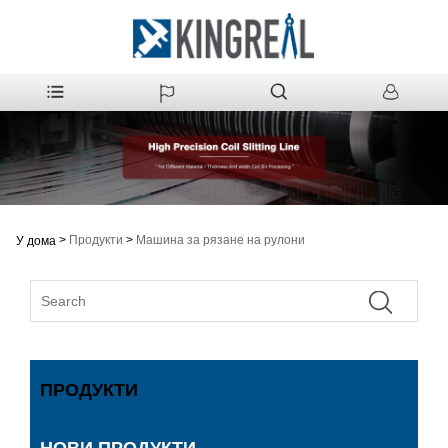
>
Продукти
>
Машина за рязане на рулони
У дома
ПРОДУКТИ