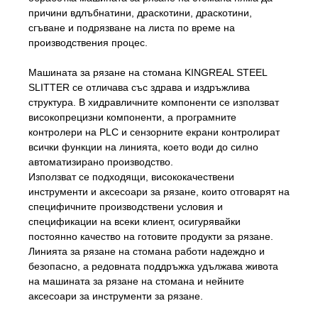
причини вдлъбнатини, драскотини, драскотини,
сгъване и подрязване на листа по време на
производствения процес.
Машината за рязане на стомана KINGREAL STEEL
SLITTER се отличава със здрава и издръжлива
структура. В хидравличните компоненти се използват
високопрецизни компоненти, а програмните
контролери на PLC и сензорните екрани контролират
всички функции на линията, което води до силно
автоматизирано производство.
Използват се подходящи, висококачествени
инструменти и аксесоари за рязане, които отговарят на
специфичните производствени условия и
спецификации на всеки клиент, осигурявайки
постоянно качество на готовите продукти за рязане.
Линията за рязане на стомана работи надеждно и
безопасно, а редовната поддръжка удължава живота
на машината за рязане на стомана и нейните
аксесоари за инструменти за рязане.