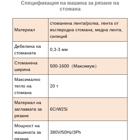
Спецификация на машина за рязане на
стомана
стоманена лента/ролка, лента от
Материал
въглеродна стомана, медна лента,
силиций
Дебелина на
0,3-3 мм
стоманата
Стоманена
500-1600（Максимум）
ширина
Максимално
тегло на
20 т
стомана
Материал на
заглавката за
6CrW2Si
рязане
Мощност на
машината за
380V/50Hz/3Ph
рязане