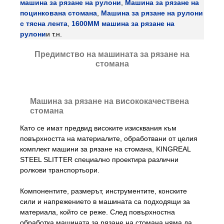
машина за рязане на рулони
,
Машина за рязане на
поцинкована стомана
,
Машина за рязане на рулони
с тясна лента
,
1600MM машина за рязане на
рулони
и т.н.
Предимство на машината за рязане на
стомана
Машина за рязане на висококачествена
стомана
Като се имат предвид високите изисквания към
повърхността на материалите, обработвани от целия
комплект машини за рязане на стомана, KINGREAL
STEEL SLITTER специално проектира различни
ролкови транспортьори.
Компонентите, размерът, инструментите, конските
сили и напрежението в машината са подходящи за
материала, който се реже. След повърхностна
обработка машината за рязане на стомана няма да