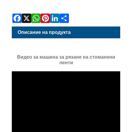
Facebook
X
WhatsApp
Pinterest
LinkedIn
Share
Описание на продукта
Видео за машина за рязане на стоманени
ленти