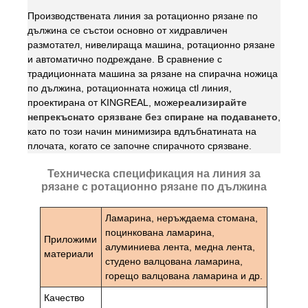
Производствената линия за ротационно рязане по
дължина се състои основно от хидравличен
размотател, нивелираща машина, ротационно рязане
и автоматично подреждане. В сравнение с
традиционната машина за рязане на спирачна ножица
по дължина, ротационната ножица ctl линия,
проектирана от KINGREAL, може
реализирайте
непрекъснато срязване без спиране на подаването
,
като по този начин минимизира вдлъбнатината на
плочата, когато се започне спирачното срязване.
Техническа спецификация на линия за
рязане с ротационно рязане по дължина
Ламарина, неръждаема стомана,
поцинкована ламарина,
Приложими
алуминиева лента, медна лента,
материали
студено валцована ламарина,
горещо валцована ламарина и др.
Качество