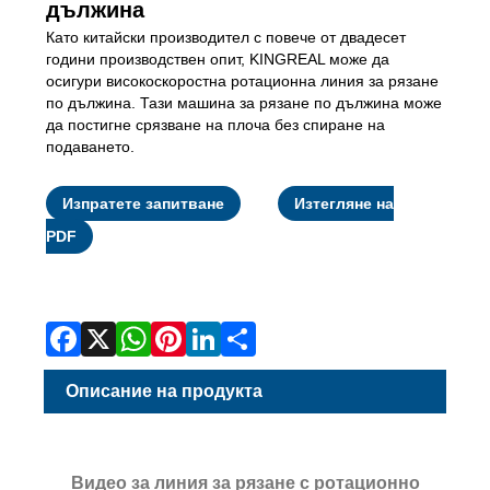
дължина
Като китайски производител с повече от двадесет
години производствен опит, KINGREAL може да
осигури високоскоростна ротационна линия за рязане
по дължина. Тази машина за рязане по дължина може
да постигне срязване на плоча без спиране на
подаването.
Изпратете запитване
Изтегляне на
PDF
Facebook
X
WhatsApp
Pinterest
LinkedIn
Share
Описание на продукта
Видео за линия за рязане с ротационно