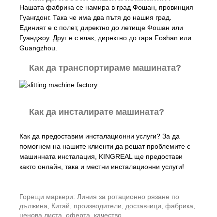
Нашата фабрика се намира в град Фошан, провинция
Гуангдонг. Така че има два пътя до нашия град.
Единият е с полет, директно до летище Фошан или
Гуанджоу. Друг е с влак, директно до гара Foshan или
Guangzhou.
Как да транспортираме машината?
Как да инсталирате машината?
Как да предоставим инсталационни услуги? За да
помогнем на нашите клиенти да решат проблемите с
машинната инсталация, KINGREAL ще предостави
както онлайн, така и местни инсталационни услуги!
Горещи маркери: Линия за ротационно рязане по
дължина, Китай, производители, доставчици, фабрика,
ценова листа, оферта, качество