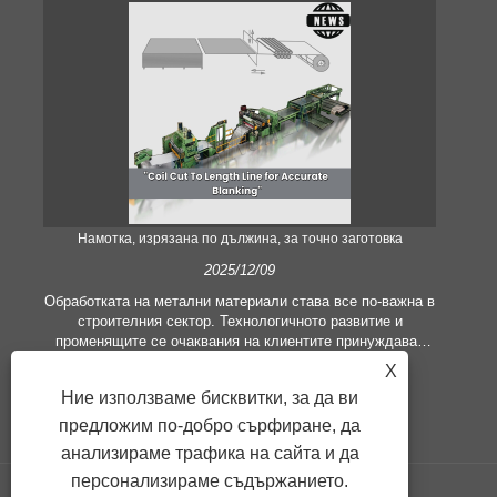
Намотка, изрязана по дължина, за точно заготовка
2025/12/09
Обработката на метални материали става все по-важна в
строителния сектор. Технологичното развитие и
променящите се очаквания на клиентите принуждават
ли
компаниите да отговарят на все по-високи
реш
X
производствени критерии и изисквания за качество.
и
Ние използваме бисквитки, за да ви
Конвенционалните техники за ръчна обработка не са по-
м
адекватни, за да задоволят нуждите на съвременната
предложим по-добро сърфиране, да
ме
индустрия, особено в търсенето на голяма точност и
анализираме трафика на сайта и да
ефективност. Следователно линията за рязане на рулони
персонализираме съдържанието.
по дължина се появи като оборудване за обработка на