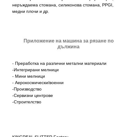
неръждаема стомана, силиконова стомана, PPGI,
медни плочи и др.
Приложение на машина за рязане по
дължина
- Преработка на различни метални материали
-Интегрирани мелници
- Мини мелници
- Аерокосмически/военни
-Производство
-Сервизни центрове
-Строителство
KINGREAL SLITTER Factory