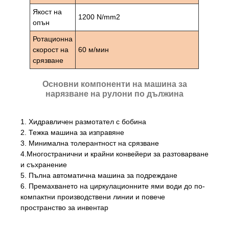
Якост на
1200 N/mm2
опън
Ротационна
скорост на
60 м/мин
срязване
Основни компоненти на машина за
нарязване на рулони по дължина
1. Хидравличен размотател с бобина
2. Тежка машина за изправяне
3. Минимална толерантност на срязване
4.Многостранични и крайни конвейери за разтоварване
и съхранение
5. Пълна автоматична машина за подреждане
6. Премахването на циркулационните ями води до по-
компактни производствени линии и повече
пространство за инвентар