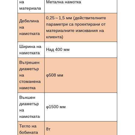
на
Метална намотка
материала
0,25～1,5 мм (действителните
Дебелина
параметри са проектирани от
на
материалните изисквания на
намотката
клиента)
Ширина на
Над 400 мм
намотката
Вътрешен
диаметър
на
φ508 мм
стоманена
намотка
Външен
диаметър
φ1500 мм
на
намотката
Тегло на
8т
бобината