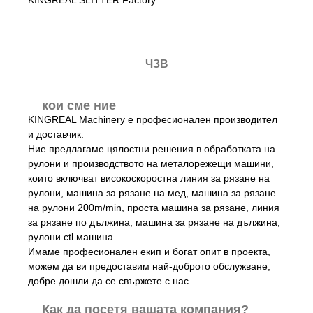
ЧЗВ
кои сме ние
KINGREAL Machinery е професионален производител
и доставчик.
Ние предлагаме цялостни решения в обработката на
рулони и производството на металорежещи машини,
които включват високоскоростна линия за рязане на
рулони, машина за рязане на мед, машина за рязане
на рулони 200m/min, проста машина за рязане, линия
за рязане по дължина, машина за рязане на дължина,
рулони ctl машина.
Имаме професионален екип и богат опит в проекта,
можем да ви предоставим най-доброто обслужване,
добре дошли да се свържете с нас.
Как да посетя вашата компания?