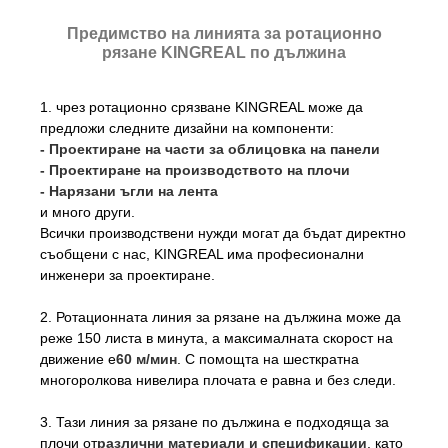
Предимство на линията за ротационно
рязане KINGREAL по дължина
1. чрез ротационно срязване KINGREAL може да
предложи следните дизайни на компоненти:
- Проектиране на части за облицовка на панели
- Проектиране на производството на плочи
- Нарязани ъгли на лента
и много други.
Всички производствени нужди могат да бъдат директно
съобщени с нас, KINGREAL има професионални
инженери за проектиране.
2. Ротационната линия за рязане на дължина може да
реже 150 листа в минута, а максималната скорост на
движение е
60 м/мин
. С помощта на шесткратна
многоролкова нивелира плочата е равна и без следи.
3. Тази линия за рязане по дължина е подходяща за
плочи от
различни материали и спецификации
, като