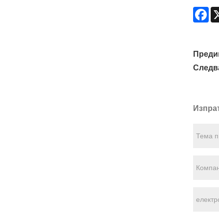
Fa
Преди
Следв
Изпра