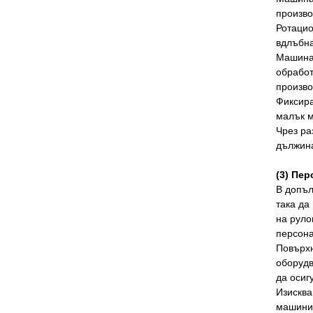
произво
Ротацио
вдлъбна
Машина 
обработ
произво
Фиксира
малък м
Чрез ра
дължина
(3) Пе
В допъл
така да
на руло
персона
Повърхн
оборудв
да осиг
Изисква
машини 