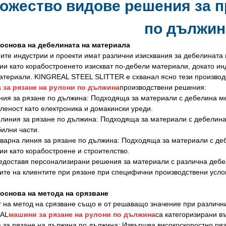
ожество видове решения за п
по дължин
 основа на дебелината на материала
ите индустрии и проекти имат различни изисквания за дебелината
ии като корабостроенето изискват по-дебели материали, докато ин
атериали. KINGREAL STEEL SLITTER е схванал ясно тези производ
 за рязане на рулони по дължина
производствени решения:
ния за рязане по дължина: Подходяща за материали с дебелина ме
еност като електроника и домакински уреди.
линия за рязане по дължина: Подходяща за материали с дебелина 
илни части.
варна линия за рязане по дължина: Подходяща за материали с де
ии като корабостроене и строителство.
едоставя персонализирани решения за материали с различна деб
ите на клиентите при рязане при специфични производствени усло
 основа на метода на срязване
 на метод на срязване също е от решаващо значение при разли
AL
машини за рязане на рулони по дължина
са категоризирани въ
за рязане на дължина по дължина: Извършва високоскоростно ряз