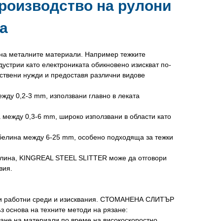
роизводство на рулони
а
 на металните материали. Например тежките
дустрии като електрониката обикновено изискват по-
ствени нужди и предоставя различни видове
жду 0,2-3 mm, използвани главно в леката
между 0,3-6 mm, широко използвани в области като
белина между 6-25 mm, особено подходяща за тежки
елина, KINGREAL STEEL SLITTER може да отговори
вия.
чни работни среди и изисквания. СТОМАНЕНА СЛИТЪР
з основа на техните методи на рязане:
ане на материали по време на високоскоростно