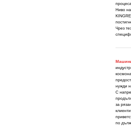
процеса
Ниво на
KINGREA
постигн
Чрез те
специфи
Машини
индустр
космона
предост
нужди н
С напре
продълж
за ряза
клиенти
приветс
по дълж