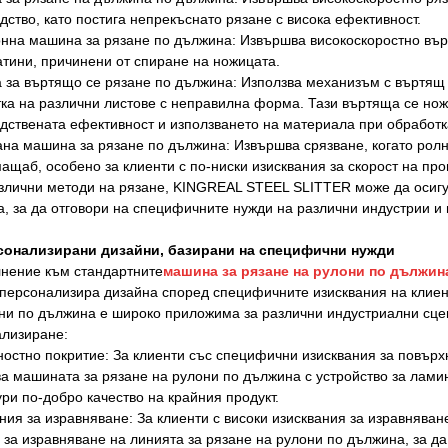
дство, като постига непрекъснато рязане с висока ефективност.
нна машина за рязане по дължина: Извършва високоскоростно вър
тини, причинени от спиране на ножицата.
за въртящо се рязане по дължина: Използва механизъм с въртящ 
ка на различни листове с неправилна форма. Тази въртяща се но
дствената ефективност и използването на материала при обработ
на машина за рязане по дължина: Извършва срязване, когато ролн
ащаб, особено за клиенти с по-ниски изисквания за скорост на про
злични методи на рязане, KINGREAL STEEL SLITTER може да осигу
, за да отговори на специфичните нужди на различни индустрии и
рсонализирани дизайни, базирани на специфични нужди
нение към стандартните
машина за рязане на рулони по дължин
 персонализира дизайна според специфичните изисквания на клиент
ни по дължина е широко приложима за различни индустриални сце
лизиране:
остно покритие: За клиенти със специфични изисквания за повър
а машината за рязане на рулони по дължина с устройство за лами
ури по-добро качество на крайния продукт.
ния за изравняване: За клиенти с високи изисквания за изравняв
за изравняване на линията за рязане на рулони по дължина, за да