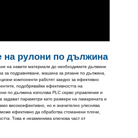
е на рулони по дължина
ане на навити материали до необходимите дължини.
на за подравняване, машина за рязане по дължина,
рецизни компоненти работят заедно за ефективно
ентите, подобрявайки ефективността на
лони по дължина използва PLC серво управление и
да задават параметри като размери на ламарината и
само високоефективно, но и значително улеснява
 може ефективно да обработва стоманени плочи,
стта. Това е незаменима ключова част от