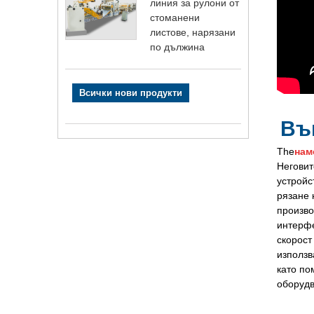
линия за рулони от
стоманени
листове, нарязани
по дължина
Всички нови продукти
Въ
The
нам
Неговит
устройс
рязане 
произво
интерфе
скорост
използв
като по
оборудв