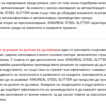
 на изравняване преди рязане, като по този начин подобрява качес
 автоматизация: За клиенти с високи изисквания за автоматизация
L STEEL SLITTER може също така да оборудва машината за рязане
е високоефективен и автоматизиран производствен процес.
зи опции за персонализиране, KINGREAL STEEL SLITTER гарантира,
чните нужди на клиентите и пазарните промени.
 за рязане на рулони по дължина
са едно от ключовите съоръже
ия, широко използвани в много основни сектори, включително стро
втика. С повече от две десетилетия опит, KINGREAL STEEL SLITTE
авяйки разнообразни производствени решения за нарязани до дълж
а индустрията, но също така се стремят към ефективност, гъвкавост
дването на технологиите и развитието на пазарите, изискванията 
ат да се развиват. KINGREAL STEEL SLITTER ще продължи да пус
не на рулони по дължина, базирани на тенденциите в индустрията и
 да подобрят ефективността на производството и да намалят про
тва запитвания от всички клиенти, за да научат повече за персон
ина.