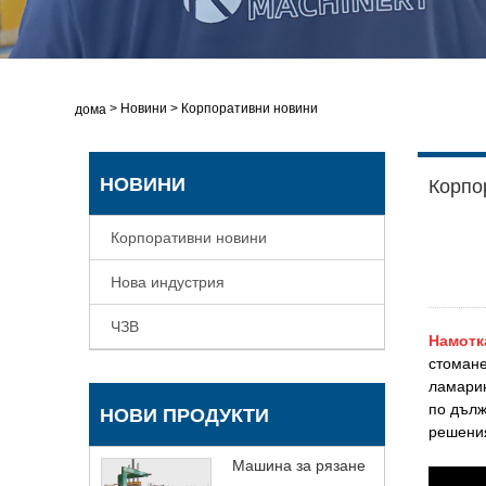
>
Новини
>
Корпоративни новини
У дома
НОВИНИ
Корпо
Корпоративни новини
Нова индустрия
ЧЗВ
Намотк
стомане
ламарин
по дълж
НОВИ ПРОДУКТИ
решения
Машина за рязане