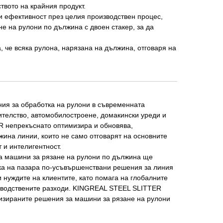
твото на крайния продукт.
 и ефективност през целия производствен процес,
 на рулони по дължина с двоен стакер, за да
 че всяка рулона, нарязана на дължина, отговаря на
ния за обработка на рулони в съвременната
ителство, автомобилостроене, домакински уреди и
R непрекъснато оптимизира и обновява,
ина линии, които не само отговарят на основните
 и интелигентност.
за машини за рязане на рулони по дължина ще
ка на пазара по-усъвършенствани решения за линия
 нуждите на клиентите, като помага на глобалните
изводствените разходи. KINGREAL STEEL SLITTER
ализираните решения за машини за рязане на рулони