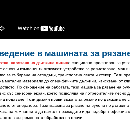
ведение в машината за рязан
отка, нарязана на дължина линия
е специално проектиран за ряз
е основни компоненти включват: устройство за размотаване, маши
тво за събиране на отпадъци, транспортна лента и стекер. Тези п
на метални материали до специфичните дължини, изисквани от кли
дството. По отношение на работата, тази машина за рязане на ру
йс със сензорен екран, което позволява на потребителите лесно 
 на подаване. Този дизайн прави въжето за рязане по дължина не 
ането от оператора. Тази машина за рязане на рулони по дължина
мага на компаниите да намалят разходите и да подобрят ефективно
ането в съвременната обработка на плочи.