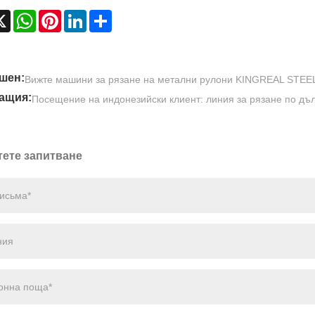
cebook
X
WhatsApp
Pinterest
LinkedIn
Share
шен:
Вижте машини за рязане на метални рулони KINGREAL STEEL
ащия:
Посещение на индонезийски клиент: линия за рязане по дъл
тете запитване