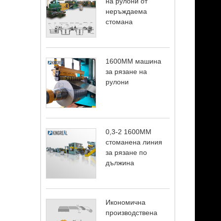
на рулони от
неръждаема
стомана
1600MM машина
за рязане на
рулони
0,3-2 1600MM
стоманена линия
за рязане по
дължина
Икономична
производствена