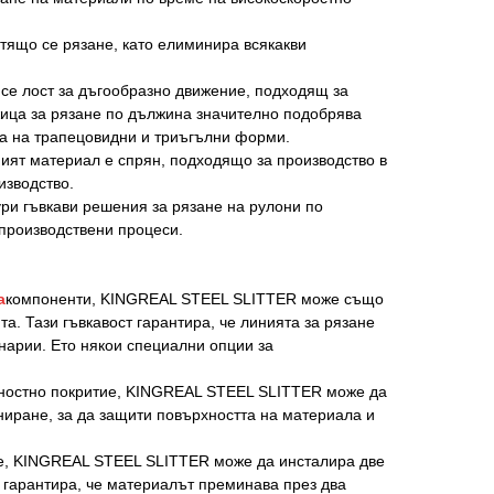
тящо се рязане, като елиминира всякакви
се лост за дъгообразно движение, подходящ за
жица за рязане по дължина значително подобрява
ка на трапецовидни и триъгълни форми.
ият материал е спрян, подходящо за производство в
изводство.
ри гъвкави решения за рязане на рулони по
 производствени процеси.
а
компоненти, KINGREAL STEEL SLITTER може също
а. Тази гъвкавост гарантира, че линията за рязане
нарии. Ето някои специални опции за
хностно покритие, KINGREAL STEEL SLITTER може да
ниране, за да защити повърхността на материала и
ане, KINGREAL STEEL SLITTER може да инсталира две
 гарантира, че материалът преминава през два