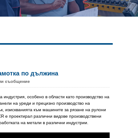
Live
намотка по дължина
ми съобщение
 индустрия, особено в области като производство на
анели на уреди и прецизно производство на
к, изискванията към машините за рязане на рулони
R е проектирал различни видове производствени
работката на метали в различни индустрии.